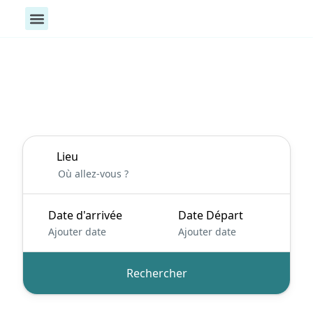
Toutes nos activités
Activités Aquatique
Exploration & Bien-être
Lieu
Date d'arrivée
Date Départ
Ajouter date
Ajouter date
Rechercher