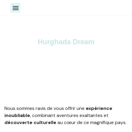
Toutes nos activités
Activités Aquatique
Exploration & Bien-être
Hurghada Dream
Vivez des moments inoubliable et des
expériences d’exception !
Nous sommes ravis de vous offrir une
expérience
inoubliable
, combinant aventures exaltantes et
découverte culturelle
au cœur de ce magnifique pays.