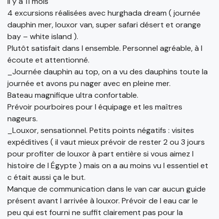
il y a 11 mois
4 excursions réalisées avec hurghada dream ( journée
dauphin mer, louxor van, super safari désert et orange
bay – white island ).
Plutôt satisfait dans l ensemble. Personnel agréable, à l
écoute et attentionné.
_Journée dauphin au top, on a vu des dauphins toute la
journée et avons pu nager avec en pleine mer.
Bateau magnifique ultra confortable.
Prévoir pourboires pour l équipage et les maîtres
nageurs.
_Louxor, sensationnel. Petits points négatifs : visites
expéditives ( il vaut mieux prévoir de rester 2 ou 3 jours
pour profiter de louxor à part entière si vous aimez l
histoire de l Égypte ) mais on a au moins vu l essentiel et
c était aussi ça le but.
Manque de communication dans le van car aucun guide
présent avant l arrivée à louxor. Prévoir de l eau car le
peu qui est fourni ne suffit clairement pas pour la