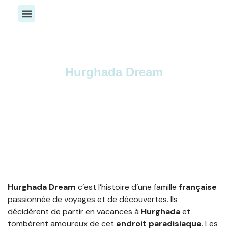
Toutes nos activités
Activités Aquatique
Exploration & Bien-être
Hurghada Dream
Vivez des moments inoubliable et des
expériences d’exception !
Hurghada Dream
c’est l’histoire d’une famille
française
passionnée de voyages et de découvertes. Ils
décidèrent de partir en vacances à
Hurghada
et
tombèrent amoureux de cet
endroit paradisiaque
. Les