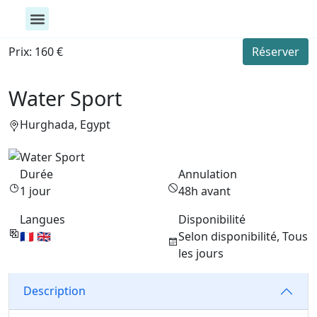
Toutes nos activités
Activités Aquatique
Exploration & Bien-être
Prix: 160 €
Réserver
Water Sport
Hurghada, Egypt
Durée
Annulation
1 jour
48h avant
Langues
Disponibilité
🇫🇷 🇬🇧
Selon disponibilité, Tous
les jours
Description