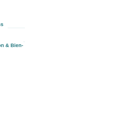
ns
on & Bien-