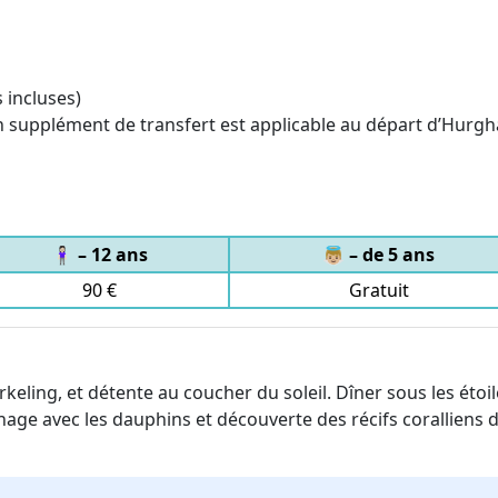
s incluses)
 Un supplément de transfert est applicable au départ d’Hurg
🧍🏻‍♀️ – 12 ans
👼🏼 – de 5 ans
90 €
Gratuit
keling, et détente au coucher du soleil. Dîner sous les étoil
, nage avec les dauphins et découverte des récifs coralliens 