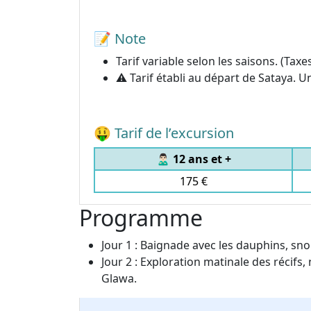
📝 Note
Tarif variable selon les saisons. (Taxe
⚠️ Tarif établi au départ de Sataya.
🤑 Tarif de l’excursion
🙎🏻‍♂️ 12 ans et +
175
€
Programme
Jour 1 : Baignade avec les dauphins, snor
Jour 2 : Exploration matinale des récifs
Glawa.