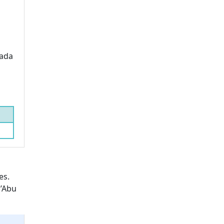
hada
es.
d’Abu