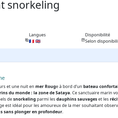
t snorkeling
Langues
Disponibilité
🇫🇷 🇬🇧
Selon disponibili
ine
urs et une nuit en
mer Roug
e à bord d’un
bateau conforta
arins du monde : la zone de Sataya
. Ce sanctuaire marin v
nels de
snorkeling
parmi les
dauphins sauvages
et les
réci
ge est idéal pour les amoureux de la mer souhaitant obser
ens sans plonger en profondeur
.