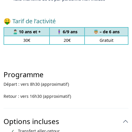
🤑 Tarif de l’activité
🙎🏻‍♂️ 10 ans et +
🧍🏻‍♀️ 6/9 ans
👼🏼 – de 6 ans
30€
20€
Gratuit
Programme
Départ : vers 8h30 (approximatif)
Retour : vers 16h30 (approximatif)
Options incluses
Transfert aller-retour