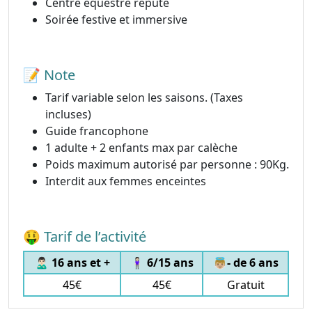
Centre équestre réputé
Soirée festive et immersive
📝 Note
Tarif variable selon les saisons. (Taxes
incluses)
Guide francophone
1 adulte + 2 enfants max par calèche
Poids maximum autorisé par personne : 90Kg.
Interdit aux femmes enceintes
🤑 Tarif de l’activité
🙎🏻‍♂️ 16 ans et +
🧍🏻‍♀️ 6/15 ans
👼🏼- de 6 ans
45€
45€
Gratuit