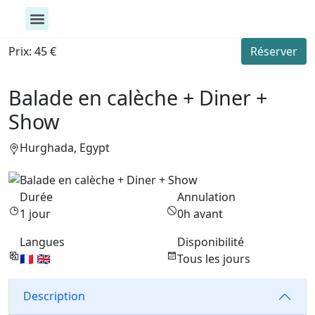
Toutes nos activités
Activités Aquatique
Exploration & Bien-être
Prix: 45 €
Réserver
Balade en calèche + Diner +
Show
Hurghada, Egypt
Durée
Annulation
1 jour
0h avant
Langues
Disponibilité
🇫🇷 🇬🇧
Tous les jours
Description