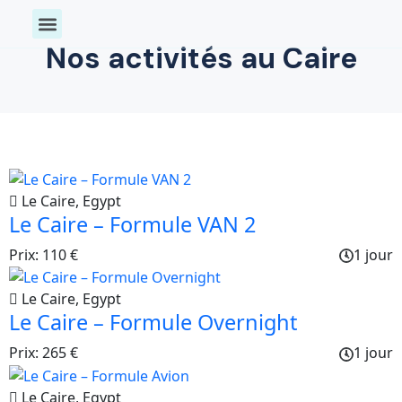
Toutes nos activités
Activités Aquatique
Exploration & Bien-être
Nos activités au Caire
Le Caire, Egypt
Le Caire – Formule VAN 2
Prix: 110 €
1 jour
Le Caire, Egypt
Le Caire – Formule Overnight
Prix: 265 €
1 jour
Le Caire, Egypt