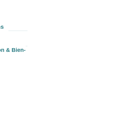
ns
on & Bien-