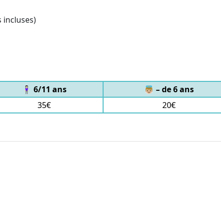
s incluses)
🧍🏻‍♀️ 6/11 ans
👼🏼 – de 6 ans
35€
20€